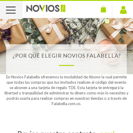
MI CUENTA
0
HAZ
PRODUCTOS
UN
REGALO
HOME
¿POR QUÉ ELEGIR NOVIOS FALABELLA?
LISTA
DE
REGALOS
En Novios Falabella ofrecemos la modalidad de Abono la cual permite
que todas las compras que tus invitados realicen al código del evento
se abonen a una tarjeta de regalo TDE. Esta tarjeta te entregará la
BENEFICIOS
libertad y tranquilidad de administrar tu dinero como más lo necesites y
podrás usarla para realizar compras en nuestras tiendas o a través de
TENDENCIAS
Falabella.com.co.
CONTÁCTANOS